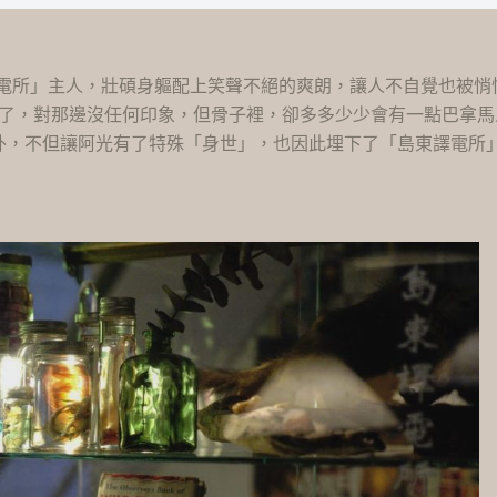
譯電所」主人，壯碩身軀配上笑聲不絕的爽朗，讓人不自覺也被悄
台灣了，對那邊沒任何印象，但骨子裡，卻多多少少會有一點巴拿馬
外，不但讓阿光有了特殊「身世」，也因此埋下了「島東譯電所