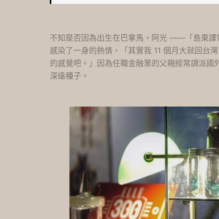
不知是否因為出生在巴拿馬，阿光 ——「島東
感染了一身的熱情，「其實我 11 個月大就回
的感覺吧。」因為任職金融業的父親經常調派國
深遠種子。