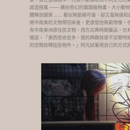
超混搭風 —— 繽紛奇幻的異國植物畫、大小動
體解剖圖質 …… 看似無脈絡可循，卻又毫無違
將中南美的文物帶回來後，更激發他無窮想像，
有中南美洲原住民文物、西方古典時期藝品，也有
擺設，「東西愈收愈多，我的興趣就是不定期地
的空間詮釋這些物件。」阿光試著用自己的方式