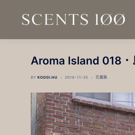
跳
至
主
要
內
容
Aroma Island 0
BY
KOGGI.HU
2019-11-25
花蓮縣