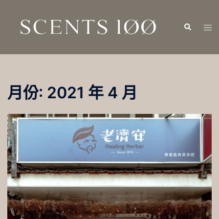
跳
至
Search
Tog
主
men
要
內
容
月份:
2021 年 4 月