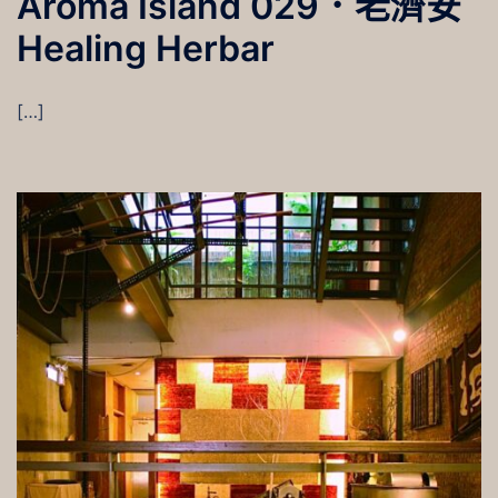
Aroma Island 029．老濟安
Healing Herbar
[…]