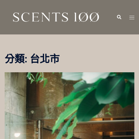
跳
至
Search
Tog
主
men
要
內
容
分類:
台北市