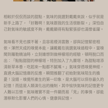
相較於侃侃而談的甜點，氣味的挑選對戴戴來說，似乎就是
新手上路了，「好難啊！氣味跟我的生活很斷裂。」深怕自
己對氣味的敏感度不夠，戴戴顯得有點緊張卻也滿懷雀躍。
氣味看不見也摸不著，且容易煙消雲散，卻與記憶緊密相
依。渾然天成的嗅覺本能，讓戴戴在挑選氣味過程中，當嗅
聞到羅勒精油時，立刻連想到做檸檬塔的經驗，頓時脫口而
出：「點點甜甜的檸檬塔，特別加入了九層塔，為甜點增添
清新草本香，吃起來一點都不膩嘴。」氣味穿透嗅覺神經，
直通大腦記憶庫的反應，瞬間推翻了初始對氣味陌生的擔
憂！沒錯，嗅覺所產生的第一印象，是大腦可以保存最久的
記憶！而這是人類演化出的機制，其中愉快氣味的記憶更令
人難以忘懷。氣味確實不是一件顯而易「見」的事情，卻能
潛移默化影響人們的心情、健康與記憶。