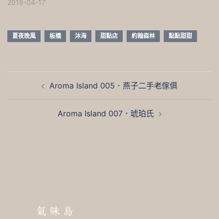
2019-04-17
夏夜晚風
板橋
沐海
甜點店
約翰森林
點點甜甜
文
Aroma Island 005．燕子二手老傢俱
章
導
Aroma Island 007．琥珀氏
覽