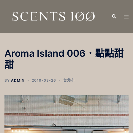
跳
至
Search
Tog
主
men
要
內
容
Aroma Island 006．點點甜
甜
BY
ADMIN
2019-03-26
台北市