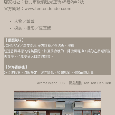
店家地址：新北市板橋區光正街45巷2弄2號
官方網站：
www.tentendenden.com
人物／戴戴
採訪、攝影／豆宜臻
【 嚴選氣味 】
JOHNRAY／夏夜晚風 複方精華／迷迭香、檸檬
迷迭香與檸檬的絕美搭配，如夏季夜晚的一陣微風輕拂，讓你在品嚐細膩
美食時，也能享受大自然的舒爽。
【 沐海香氛機 】
超音波振盪，時間設定，燈光變化，噴霧調節，400ml儲水量
Aroma Island 006． 點點甜甜 Ten Ten Den Den