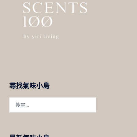
尋找氣味小島
搜
尋
關
鍵
字: