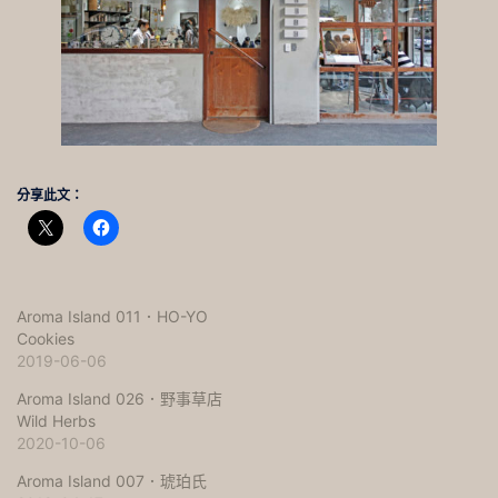
分享此文：
Aroma Island 011．HO-YO
Cookies
2019-06-06
Aroma Island 026．野事草店
Wild Herbs
2020-10-06
Aroma Island 007．琥珀氏