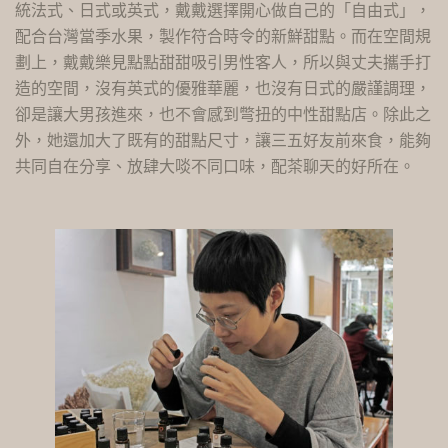
統法式、日式或英式，戴戴選擇開心做自己的「自由式」，
配合台灣當季水果，製作符合時令的新鮮甜點。而在空間規
劃上，戴戴樂見點點甜甜吸引男性客人，所以與丈夫攜手打
造的空間，沒有英式的優雅華麗，也沒有日式的嚴謹調理，
卻是讓大男孩進來，也不會感到彆扭的中性甜點店。除此之
外，她還加大了既有的甜點尺寸，讓三五好友前來食，能夠
共同自在分享、放肆大啖不同口味，配茶聊天的好所在。