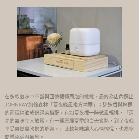
在多款氣味中不斷與回憶輾轉周旋的戴戴，最終為店內選出
JOHNRAY約翰森林「夏夜晚風複方精華」；迷迭香與檸檬
的兩種精油成份絕美搭配，有如夏夜裡一陣微風輕拂，「清
亮的氣味令人放鬆，有一種歷經夏季的白天炙熱，到了夜晚
享受自然風吹拂的舒爽。」此款氣味讓人心情愉悅，也為空
間增添活潑氣息。