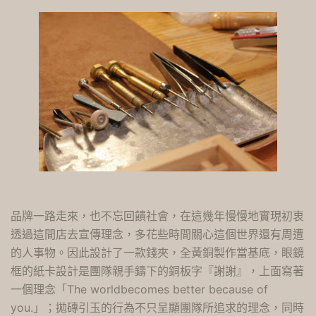
品牌一路走來，也不忘回饋社會，在這幾年慢慢地實現初衷
透過這間店去宣傳理念，多花些時間關心這個世界還有周遭
的人事物。因此設計了一款錢夾，全黃銅製作當基底，眼鏡
框的紙卡設計是團隊親手鑄下的銅板字『謝謝』，上面寫著
一個理念「The worldbecomes better because of
you.」；拋磚引玉的行為不只呈顯團隊所追求的理念，同時