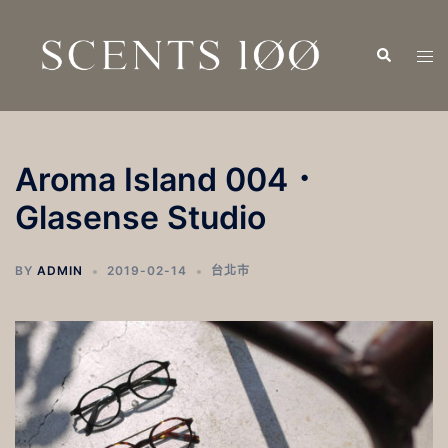
跳
至
Search
Tog
主
men
要
內
容
Aroma Island 004．
Glasense Studio
BY
ADMIN
2019-02-14
台北市