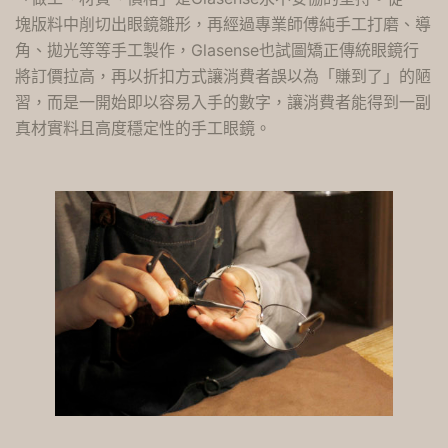
塊版料中削切出眼鏡雛形，再經過專業師傅純手工打磨、導
角、拋光等等手工製作，Glasense也試圖矯正傳統眼鏡行
將訂價拉高，再以折扣方式讓消費者誤以為「賺到了」的陋
習，而是一開始即以容易入手的數字，讓消費者能得到一副
真材實料且高度穩定性的手工眼鏡。