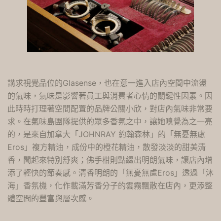
講求視覺品位的Glasense，也在意一進入店內空間中流盪
的氣味，氣味是影響著員工與消費者心情的關鍵性因素。因
此時時打理著空間配置的品牌公關小欣，對店內氣味非常要
求。在氣味島團隊提供的眾多香氛之中，讓她嗅覺為之一亮
的，是來自加拿大「JOHNRAY 約翰森林」的「無憂無慮
Eros」複方精油，成份中的橙花精油，散發淡淡的甜美清
香，聞起來特別舒爽；佛手柑則點綴出明朗氣味，讓店內增
添了輕快的節奏感。清香明朗的「無憂無慮Eros」透過「沐
海」香氛機，化作載滿芳香分子的雲霧飄散在店內，更添整
體空間的豐富與層次感。