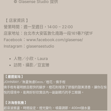
© Glasense Studio 提供
【 店家資訊 】
營業時間：週一至週日，14:00 – 22:00
店家地址：台北市大安區敦化南路一段161巷71號1F
Facebook：
www.facebook.com/glasense/
Instagram：
glasensestudio
人物／小欣、Laura
訪問、攝影／豆宜臻
【 嚴選氣味 】
JOHNRAY／無憂無慮Eeos／橙花、佛手柑
佛手柑有著明朗且輕快的腳步，橙花則增添了舒服的甜美清香，讓你在愉
悅的環境中，能夠好好欣賞店內一副副精巧的手工眼鏡。
【 沐海香氛機 】
超音波振盪，時間設定，燈光變化，噴霧調節，400ml儲水量