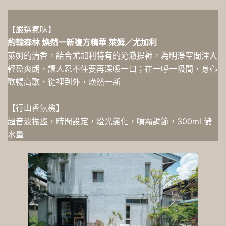
【嚴選氣味】
約翰森林 煥然一新複方精華 萊姆／尤加利
萊姆的清香，結合尤加利特有的沁澈提神，為明淨空間注入
輕盈爽朗，讓人忍不住要再深吸一口；在一呼一吸間，身心
歡暢高歌，從裡到外，煥然一新
【行山香氛機】
超音波振盪，時間設定，燈光變化，噴霧調節，300ml 儲
水量