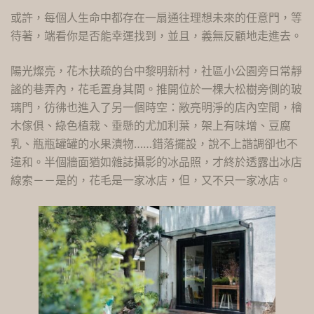
或許，每個人生命中都存在一扇通往理想未來的任意門，等
待著，端看你是否能幸運找到，並且，義無反顧地走進去。
陽光燦亮，花木扶疏的台中黎明新村，社區小公園旁日常靜
謐的巷弄內，花毛置身其間。推開位於一棵大松樹旁側的玻
璃門，彷彿也進入了另一個時空：敞亮明淨的店內空間，檜
木傢俱、綠色植栽、垂懸的尤加利葉，架上有味增、豆腐
乳、瓶瓶罐罐的水果漬物……錯落擺設，說不上諧調卻也不
違和。半個牆面猶如雜誌攝影的冰品照，才終於透露出冰店
線索－－是的，花毛是一家冰店，但，又不只一家冰店。