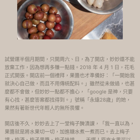
試營運半個月期間，只開周六、日，為了開店，妙妙還不能
放棄工作，因為想再多賺一點錢。2018 年 4 月 1 日，花毛
正式開張。開店前一個禮拜，果醬也才準備好：「一開始我
就決心自己做，而且不用傳統配料。」雖然從未做過，也甚
麼都不會做，但妙妙一點都不擔心，「google 是神，只要
有心找，甚麼答案都找得到。」號稱「永遠28歲」的她，
果然有著新世代年輕人的無所畏懼。
開店後不久，妙妙去上了一堂梅子醃漬課，「我一直以為，
果醬就是將水果切一切，加進糖水煮一煮而已。去上梅子
課，梅酒、梅子果醬、梅子味增 …… 天哪！原來水果可以