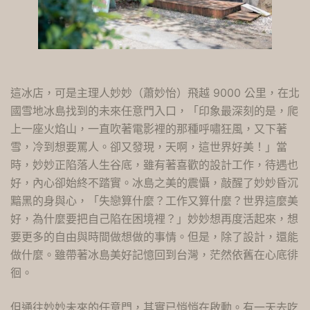
這冰店，可是主理人妙妙（蕭妙怡）飛越 9000 公里，在北
國雪地冰島找到的未來任意門入口，「印象最深刻的是，爬
上一座火焰山，一直吹著電影裡的那種呼嘯狂風，又下著
雪，冷到想要罵人。卻又發現，天啊，這世界好美！」當
時，妙妙正陷落人生谷底，雖有著喜歡的設計工作，待遇也
好，內心卻始終不踏實。冰島之美的震懾，敲醒了妙妙昏沉
黯黑的身與心，「失戀算什麼？工作又算什麼？世界這麼美
好，為什麼要把自己陷在困境裡？」妙妙想再度活起來，想
要更多的自由與時間做想做的事情。但是，除了設計，還能
做什麼。雖帶著冰島美好記憶回到台灣，茫然依舊在心底徘
徊。
但通往妙妙未來的任意門，其實已悄悄在啟動。有一天去吃