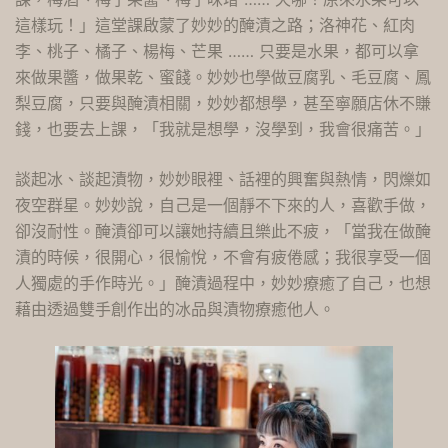
這樣玩！」這堂課啟蒙了妙妙的醃漬之路；洛神花、紅肉
李、桃子、橘子、楊梅、芒果 …… 只要是水果，都可以拿
來做果醬，做果乾、蜜餞。妙妙也學做豆腐乳、毛豆腐、鳳
梨豆腐，只要與醃漬相關，妙妙都想學，甚至寧願店休不賺
錢，也要去上課，「我就是想學，沒學到，我會很痛苦。」
談起冰、談起漬物，妙妙眼裡、話裡的興奮與熱情，閃爍如
夜空群星。妙妙說，自己是一個靜不下來的人，喜歡手做，
卻沒耐性。醃漬卻可以讓她持續且樂此不疲，「當我在做醃
漬的時候，很開心，很愉悅，不會有疲倦感；我很享受一個
人獨處的手作時光。」醃漬過程中，妙妙療癒了自己，也想
藉由透過雙手創作出的冰品與漬物療癒他人。