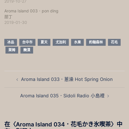
2019-10-27
Aroma Island 003．pon ding
朋丁
2019-01-30
冰品
台中市
夏天
尤加利
水果
約翰森林
花毛
萊姆
醃漬
文
Aroma Island 033．蔥澡 Hot Spring Onion
章
導
Aroma Island 035．Sidoli Radio 小島裡
覽
在〈
Aroma Island 034．花毛かき氷喫茶
〉中