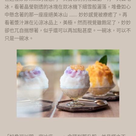
冰，看著晶瑩剔透的冰塊在欻冰機下細雪般灑落，堆疊如心
中懸念著的那一座座絕美冰山 …… 妙妙感覺被療癒了。再
看著漿汁淋在沁涼冰品上，美極。然而視覺雖飽足了，妙妙
卻也兀自揣想著，似乎還可以再加點甚麼。一碗冰，可以不
只是一碗冰。