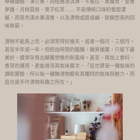
檸檬鹽麴、凍芒果、肉桂捲冰淇淋、卡蜜拉、黑魔女、金香
夢露、月桃荔枝、栗子紅茶 …… 不是傳統口味的香甜濃
膩，而是充滿水果清香，以及漬物或甜或鹹、餘韻悠長的回
味無窮。
漬物不能馬上吃，必須等待好幾天，或者一個月、三個月，
甚至半年或一年。但經由時間的醞釀，雜質褪盡，只留下最
美好，還常孕育出顛覆想像的新風味。甚至，再加上香料、
香草的運用，更能增添其氣味層次，「這也算是一種氣味的
調和實驗，所以每一罐醃漬物都有其獨特的氣味與魅力，而
這也是手作漬物有趣之所在。」