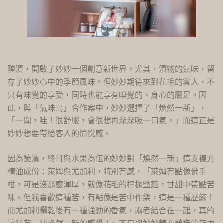
醃漬，開啟了妙妙一個創意新世界。尤其，漬物的氣味，留
存了妙妙心中的季節風味。但妙妙期待來到花毛的客人，不
只有味覺的享受，同時也能享有嗅覺的、身心的饜足。因
此，與「氣味島」合作案中，妙妙選擇了「煥然一新」，
「一聞，哇！很舒服，會很想再深深吸一口氣。」而這正是
妙妙想要帶給客人的愉悅感。
因為醃漬，終日與水果為伍的妙妙對「煥然一新」這支複方
精油成份：萊姆與尤加利，特別有感，「萊姆有點像佛手
柑，可是沒那麼渾厚，就像花毛的檸檬鹽麴，甘甜中帶點苦
味。但我喜歡這種苦，有點像是苦中作樂，這是一種歷練！
而尤加利曬乾後有一種強勁的香氣，兩者結合在一起，真的