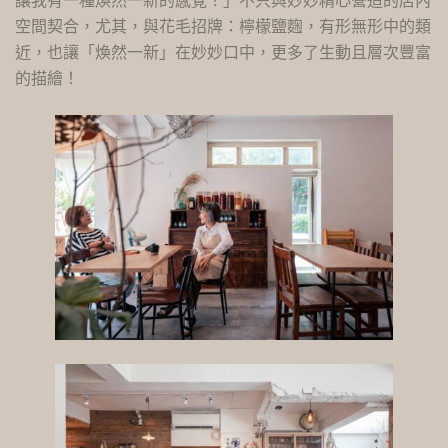
讓我有一種煥然一新的感覺！」不只與妙妙精心營造的店內
空間契合，尤其，與花毛招牌：檸檬鹽麴，有形無形中的類
近，也讓「煥然一新」在妙妙口中，更多了生動且層次豐富
的描繪！