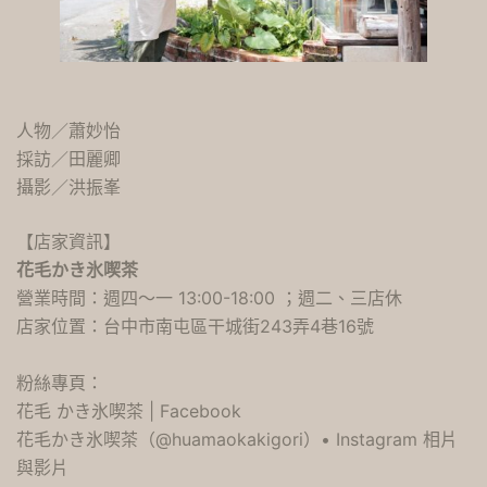
人物／蕭妙怡
採訪／田麗卿
攝影／洪振峯
【店家資訊】
花毛かき氷喫茶
營業時間：週四～一 13:00-18:00 ；週二、三店休
店家位置：台中市南屯區干城街243弄4巷16號
粉絲專頁：
花毛 かき氷喫茶 | Facebook
花毛かき氷喫茶（@huamaokakigori）• Instagram 相片
與影片