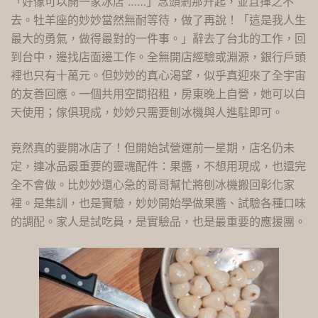
「好像可以開一家冰店 ……」念頭剎那升起，並且揮之不
去。牡羊座的妙妙當然無耐等待，做了再說！「這是我人生
最大的勇氣，做得最對的一件事。」辭去了台北的工作，回
到台中，邊找店面邊工作。全無開店經驗或淵源，銀行戶頭
裡也只有十萬元。但妙妙的真心渴望，似乎真迎來了全宇宙
的友善回應。一個共用空間招租，房東晚上自營，她可以白
天使用；傢俱現成，妙妙只需要刨冰機與人進駐即可。
竟然真的要開冰店了！但開始試營運前一星期，店名仍未
定，連冰品最重要的靈魂配件：果醬，不想用現成，也還完
全不會做。比妙妙還心急的哥哥幫忙將刨冰機搬回彰化家
裡。是集訓，也是實驗，妙妙開始學做果醬、試驗各種口味
的調配。家人是試吃員，是實驗品，也是最重要的應援團。