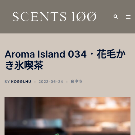
跳
至
Search
Tog
主
men
要
內
容
Aroma Island 034．花毛か
き氷喫茶
BY
KOGGI.HU
2022-06-24
台中市