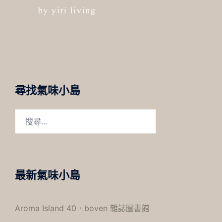
尋找氣味小島
搜
尋
關
鍵
字:
最新氣味小島
Aroma Island 40．boven 雜誌圖書館