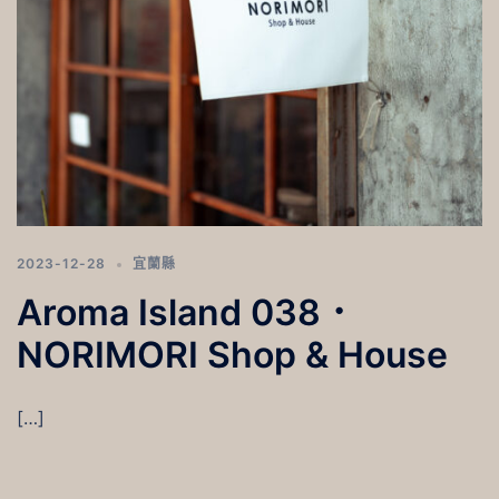
2023-12-28
宜蘭縣
Aroma Island 038．
NORIMORI Shop & House
[…]