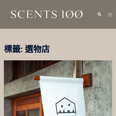
跳
至
Search
Tog
主
men
要
內
容
標籤:
選物店