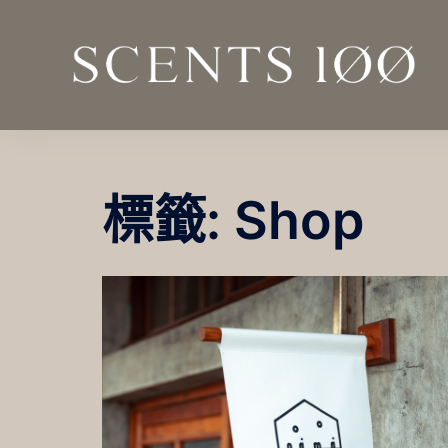
跳
至
主
要
內
容
標籤:
Shop