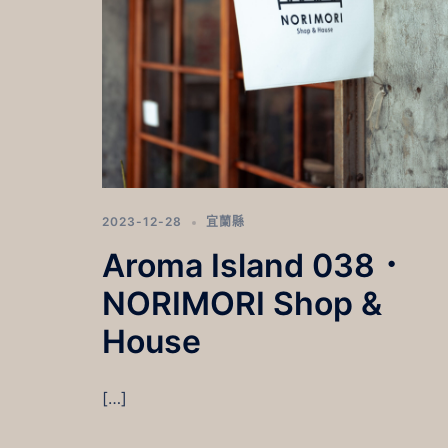
2023-12-28
宜蘭縣
Aroma Island 038．
NORIMORI Shop &
House
[…]