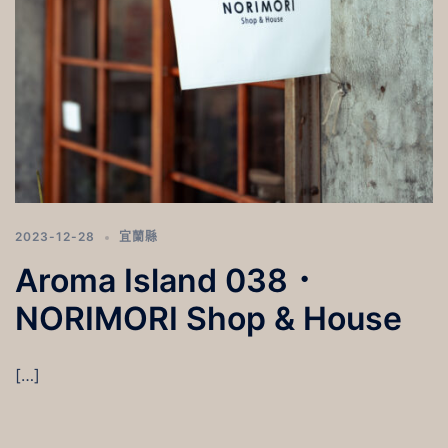
2023-12-28
宜蘭縣
Aroma Island 038．
NORIMORI Shop & House
[…]