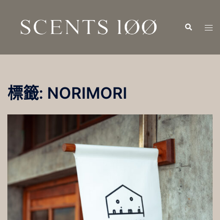
跳
至
Search
Tog
主
men
要
內
容
標籤:
NORIMORI