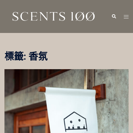
跳
至
Search
Tog
主
men
要
內
容
標籤:
香氛