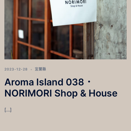
2023-12-28
宜蘭縣
Aroma Island 038．
NORIMORI Shop & House
[…]