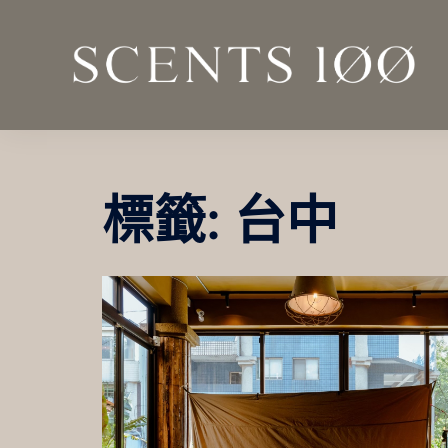
跳
至
主
要
內
容
標籤:
台中