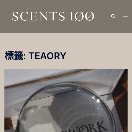
跳
至
Search
Tog
主
men
要
內
容
標籤:
TEAORY