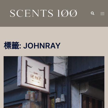
跳
至
Search
Tog
主
men
要
內
容
標籤:
JOHNRAY