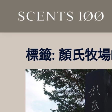
跳
至
主
要
內
容
標籤:
顏氏牧場I