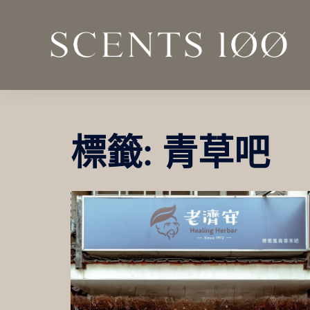
跳
至
主
要
內
容
標籤:
青草吧