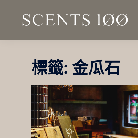
跳
至
主
要
內
容
標籤:
金瓜石