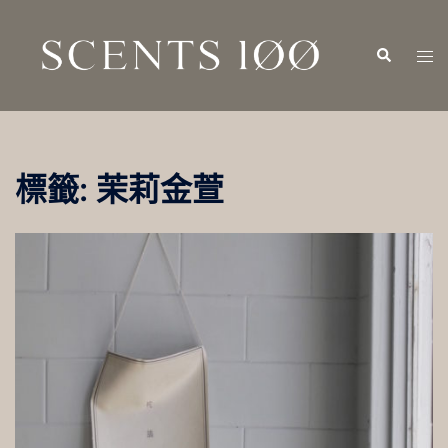
跳
至
Search
Tog
主
men
要
內
容
標籤:
茉莉金萱