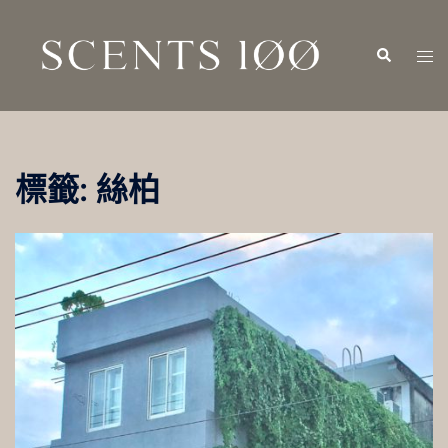
跳
至
Search
Tog
主
men
要
內
容
標籤:
絲柏