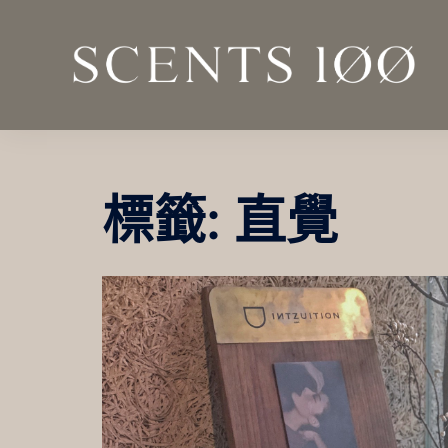
跳
至
主
要
內
容
標籤:
直覺