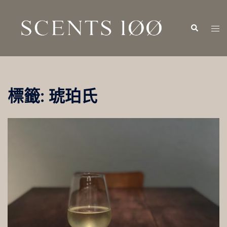
跳
至
Search
Tog
主
men
要
內
容
標籤:
琥珀氏