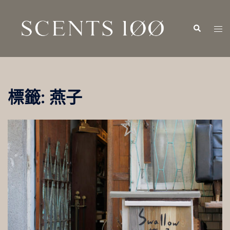
跳
至
Search
Tog
主
men
要
內
容
標籤:
燕子