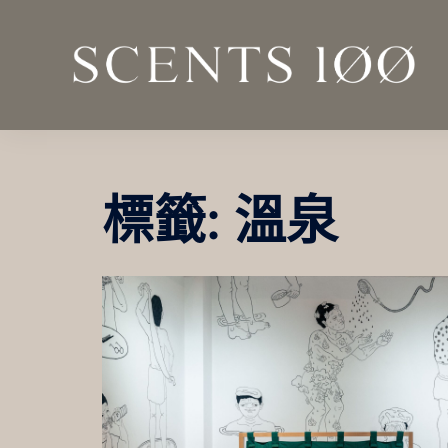
跳
至
主
要
內
容
標籤:
溫泉