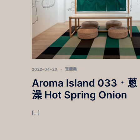
2022-04-20
宜蘭縣
Aroma Island 033．蔥
澡 Hot Spring Onion
[…]