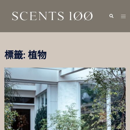
跳
至
Search
Tog
主
men
要
內
容
標籤:
植物