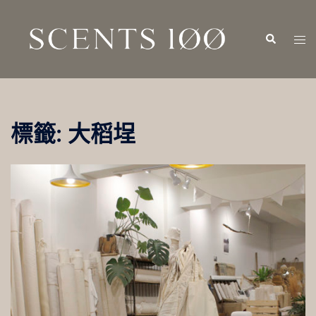
跳
至
Search
Tog
主
men
要
內
容
標籤:
大稻埕