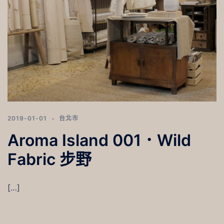
2019-01-01
台北市
Aroma Island 001．Wild
Fabric 步野
[…]