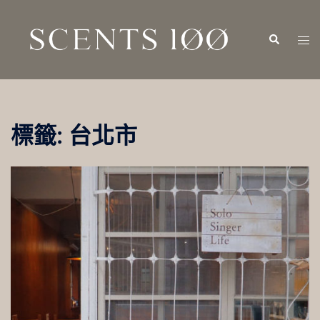
跳
至
Search
Tog
主
men
要
內
容
標籤:
台北市