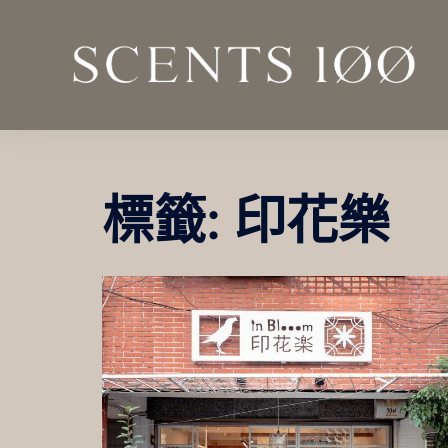
跳
至
主
要
內
容
標籤:
印花樂