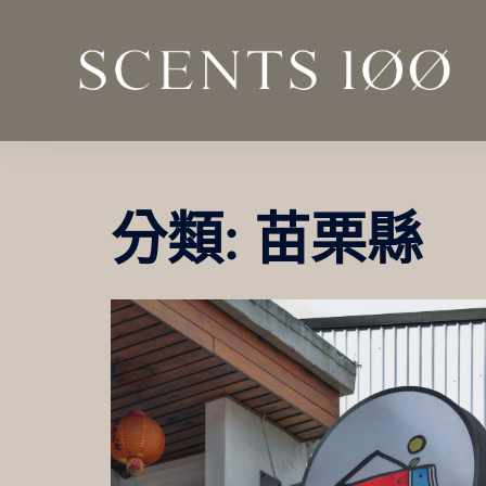
跳
至
主
要
內
容
分類:
苗栗縣